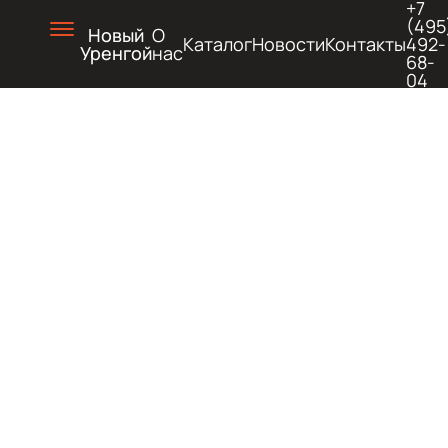
+7
(495
Новый
О
Каталог
Новости
Контакты
492-
Уренгой
нас
68-
04
СТРОИ
ТЕХНИК
ПОД