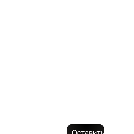
ВАШИ
ЗАДАЧ
с
поставкой
на объект
за 24
часа
Оставить