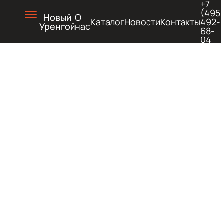
+7
(495
Новый
О
Каталог
Новости
Контакты
492-
Уренгой
нас
68-
04
ХОЛОД
И
ГОРЯЧ