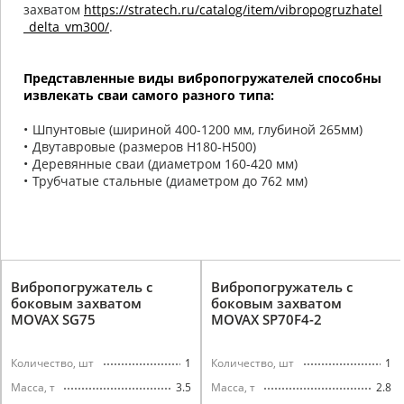
захватом
https://stratech.ru/catalog/item/vibropogruzhatel
_delta_vm300/
.
Представленные виды вибропогружателей способны
извлекать сваи самого разного типа:
Шпунтовые (шириной 400-1200 мм, глубиной 265мм)
Двутавровые (размеров H180-H500)
Деревянные сваи (диаметром 160-420 мм)
Трубчатые стальные (диаметром до 762 мм)
Вибропогружатель с
Вибропогружатель с
боковым захватом
боковым захватом
MOVAX SG75
MOVAX SP70F4-2
1
1
Количество, шт
Количество, шт
3.5
2.8
Масса, т
Масса, т