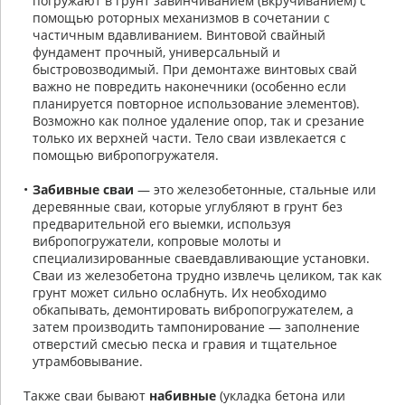
погружают в грунт завинчиванием (вкручиванием) с
помощью роторных механизмов в сочетании с
частичным вдавливанием. Винтовой свайный
фундамент прочный, универсальный и
быстровозводимый. При демонтаже винтовых свай
важно не повредить наконечники (особенно если
планируется повторное использование элементов).
Возможно как полное удаление опор, так и срезание
только их верхней части. Тело сваи извлекается с
помощью вибропогружателя.
Забивные сваи
— это железобетонные, стальные или
деревянные сваи, которые углубляют в грунт без
предварительной его выемки, используя
вибропогружатели, копровые молоты и
специализированные сваевдавливающие установки.
Сваи из железобетона трудно извлечь целиком, так как
грунт может сильно ослабнуть. Их необходимо
обкапывать, демонтировать вибропогружателем, а
затем производить тампонирование — заполнение
отверстий смесью песка и гравия и тщательное
утрамбовывание.
Также сваи бывают
набивные
(укладка бетона или