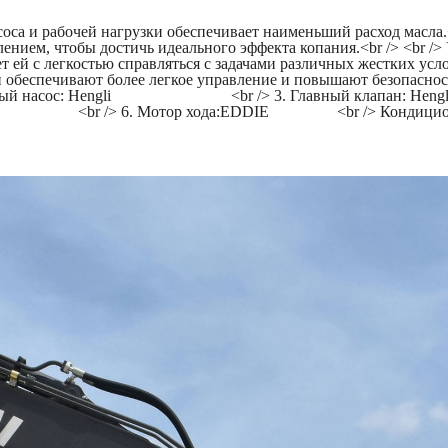
са и рабочей нагрузки обеспечивает наименьший расход масла.<
лением, чтобы достичь идеального эффекта копания.<br /> <br 
ей с легкостью справляться с задачами различных жестких усло
обеспечивают более легкое управление и повышают безопасность 
асос: Hengli <br /> 3. Главный клапан: Hen
 /> 6. Мотор хода:EDDIE <br /> Кондиционер,БСМ, 