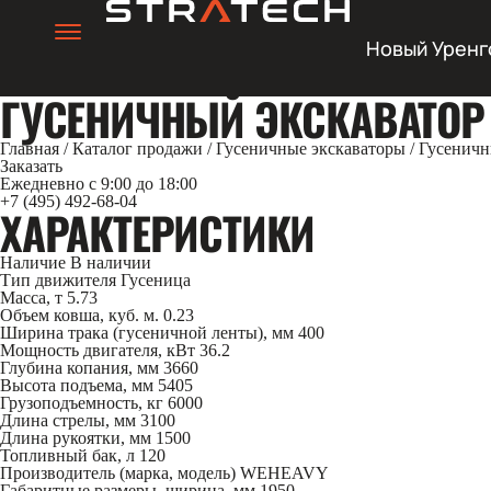
Новый Уренг
ГУСЕНИЧНЫЙ ЭКСКАВАТОР 
Главная
/
Каталог продажи
/
Гусеничные экскаваторы
/
Гусеничн
Заказать
Ежедневно с 9:00 до 18:00
+7 (495) 492-68-04
ХАРАКТЕРИСТИКИ
Наличие
В наличии
Тип движителя
Гусеница
Масса, т
5.73
Объем ковша, куб. м.
0.23
Ширина трака (гусеничной ленты), мм
400
Мощность двигателя, кВт
36.2
Глубина копания, мм
3660
Высота подъема, мм
5405
Грузоподъемность, кг
6000
Длина стрелы, мм
3100
Длина рукоятки, мм
1500
Топливный бак, л
120
Производитель (марка, модель)
WEHEAVY
Габаритные размеры, ширина, мм
1950