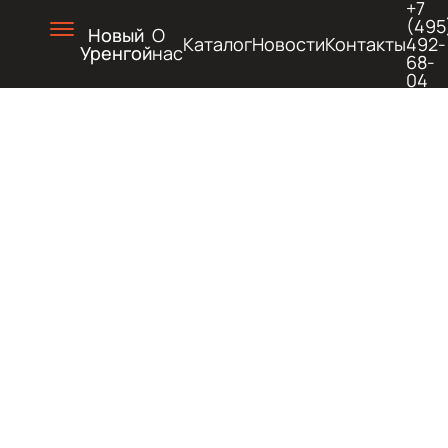
+7
(495
Новый
О
Каталог
Новости
Контакты
492-
Уренгой
нас
68-
04
ХОЛОД
И
ГОРЯЧ