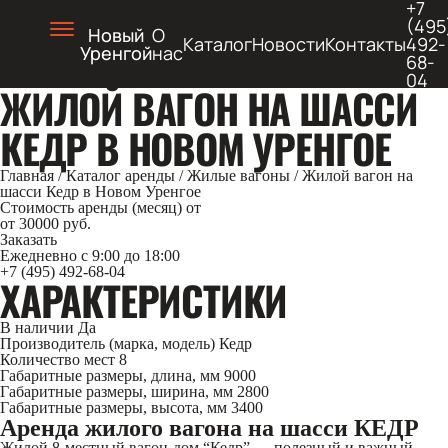
+7
(495
Новый
О
Каталог
Новости
Контакты
492-
Уренгой
нас
68-
04
ЖИЛОЙ ВАГОН НА ШАССИ
КЕДР В НОВОМ УРЕНГОЕ
Главная
/
Каталог аренды
/
Жилые вагоны
/
Жилой вагон на
шасси Кедр в Новом Уренгое
Стоимость аренды (месяц) от
от 30000 руб.
Заказать
Ежедневно с 9:00 до 18:00
+7 (495) 492-68-04
ХАРАКТЕРИСТИКИ
В наличии
Да
Производитель (марка, модель)
Кедр
Количество мест
8
Габаритные размеры, длина, мм
9000
Габаритные размеры, ширина, мм
2800
Габаритные размеры, высота, мм
3400
Аренда жилого вагона на шасси КЕДР
Жилой 8-местный вагон-дом “Кедр” — полезный и важный