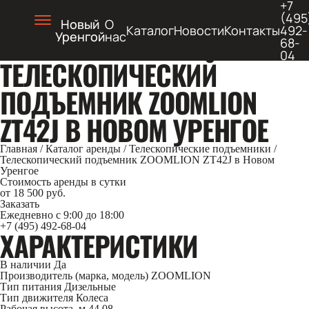
+7
(495
Новый
О
Каталог
Новости
Контакты
492-
Уренгой
нас
68-
04
ТЕЛЕСКОПИЧЕСКИЙ
ПОДЪЕМНИК ZOOMLION
ZT42J В НОВОМ УРЕНГОЕ
Главная
/
Каталог аренды
/
Телескопические подъемники
/
Телескопический подъемник ZOOMLION ZT42J в Новом
Уренгое
Стоимость аренды в сутки
от 18 500 руб.
Заказать
Ежедневно с 9:00 до 18:00
+7 (495) 492-68-04
ХАРАКТЕРИСТИКИ
В наличии
Да
Производитель (марка, модель)
ZOOMLION
Тип питания
Дизельные
Тип движителя
Колеса
Рабочая высота, м
44.08