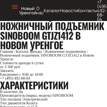
+7
(495
Новый
О
Каталог
Новости
Контакты
492-
Уренгой
нас
68-
04
НОЖНИЧНЫЙ ПОДЪЕМНИК
SINOBOOM GTJZ1412 В
НОВОМ УРЕНГОЕ
Главная
/
Каталог аренды
/
Ножничные подъемники
/
Ножничный подъемник SINOBOOM GTJZ1412 в Новом
Уренгое
Стоимость аренды в сутки
от 3 300 руб.
Заказать
Ежедневно с 9:00 до 18:00
+7 (495) 492-68-04
ХАРАКТЕРИСТИКИ
В наличии
Да
Производитель (марка, модель)
SINOBOOM
Тип питания
Электрический
Тип движителя
Колеса
Рабочая высота, м
15.8