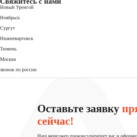
Свяжитесь
с нами
Новый Уренгой
+7 (3494) 91-73-44
Ноябрьск
+7 (3496) 45-27-50
Сургут
+7 (3462) 60-75-54
Нижневартовск
+7 (3466) 56-95-44
Тюмень
+7 (3452) 61-15-54
Москва
+7 (495) 744-31-52
звонок по россии
8 (800) 550-27-47
Оставьте заявку
пр
сейчас!
Наш менеджер проконсультирует вас и оформи