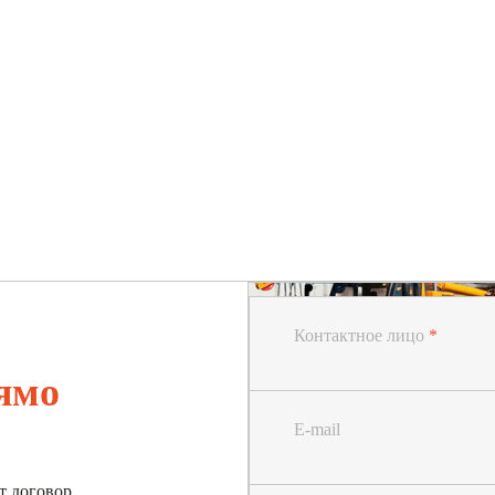
Контактное лицо
*
ямо
E-mail
т договор