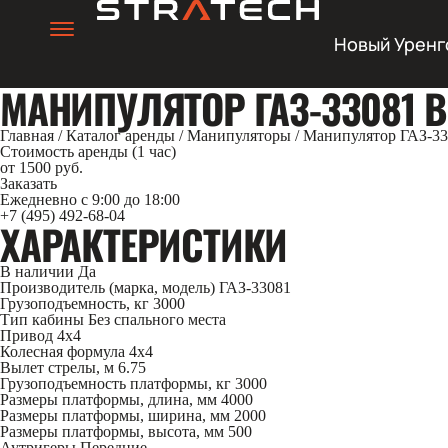
Новый Уренг
МАНИПУЛЯТОР ГАЗ-33081 В
Главная
/
Каталог аренды
/
Манипуляторы
/
Манипулятор ГАЗ-33
Стоимость аренды (1 час)
от 1500 руб.
Заказать
Ежедневно с 9:00 до 18:00
+7 (495) 492-68-04
ХАРАКТЕРИСТИКИ
В наличии
Да
Производитель (марка, модель)
ГАЗ-33081
Грузоподъемность, кг
3000
Тип кабины
Без спального места
Привод
4х4
Колесная формула
4х4
Вылет стрелы, м
6.75
Грузоподъемность платформы, кг
3000
Размеры платформы, длина, мм
4000
Размеры платформы, ширина, мм
2000
Размеры платформы, высота, мм
500
Аутригеры
Передние